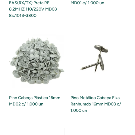
EAS(RX/TX) Preta RF
MD01 c/ 1.000 un
8,2MHZ 110/220V MD03
8ic101B-3800
Pino Cabeça Plástica 16mm
Pino Metálico Cabeça Fixa
MD02 c/ 1.000 un
Ranhurado 16mm MD03 c/
1.000 un